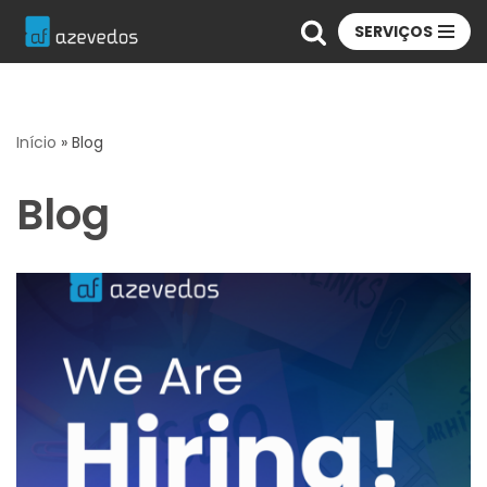
SERVIÇOS
Avançar
para
o
Início
»
Blog
conteúdo
Blog