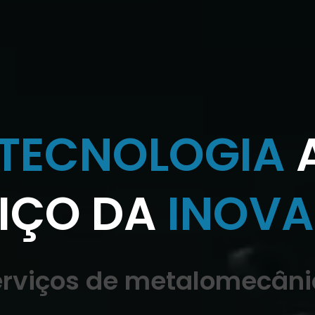
TECNOLOGIA
IÇO DA
INOV
erviços de metalomecâni