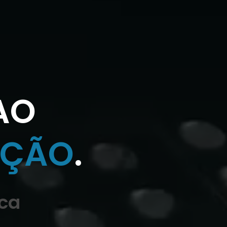
AO
AÇÃO
.
ca