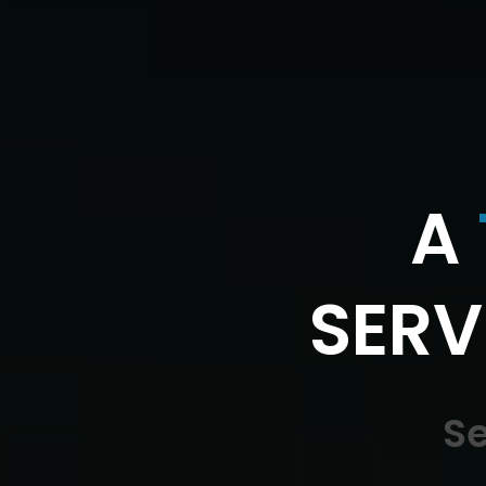
A
SERV
S